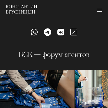
ВСК — форум агентов