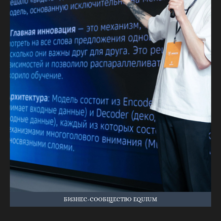
БИЗНЕС-СООБЩЕСТВО EQUIUM