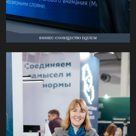
БИЗНЕС-СООБЩЕСТВО EQUIUM